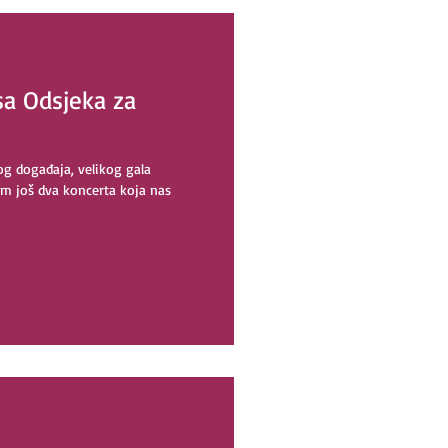
sa Odsjeka za
g događaja, velikog gala
m još dva koncerta koja nas