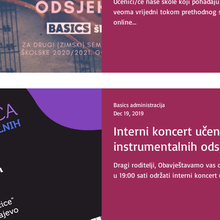
Učenici/ce naše škole koji pohađaju
veoma vrijedni tokom prethodnog 
online...
Basics administracija
Dec 19, 2019
Interni koncert učen
instrumentalnih ods
Dragi roditelji, Obavještavamo vas 
u 19:00 sati održati interni koncert