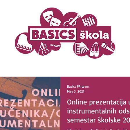
Basics PR team
May 3, 2021
Online prezentacija 
instrumentalnih odsj
semestar školske 20