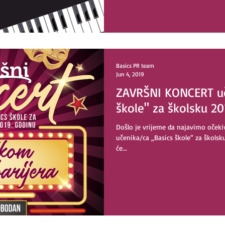
Basics PR team
Jun 4, 2019
ZAVRŠNI KONCERT uč
škole" za školsku 2
Došlo je vrijeme da najavimo oček
učenika/ca „Basics škole“ za škols
će...