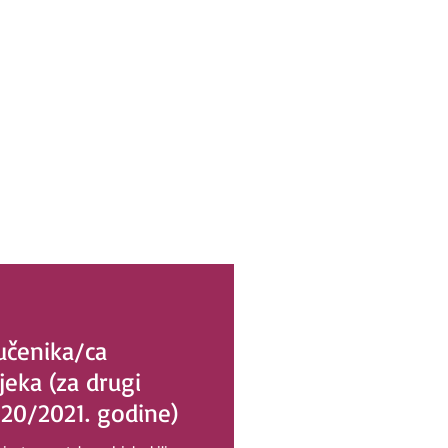
učenika/ca
eka (za drugi
20/2021. godine)