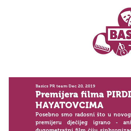
Basics PR team
Dec 20, 2019
Premijera filma PIRDI
HAYATOVCIMA
Posebno smo radosni što u novogo
premijeru dječijeg igrano - an
dugometražni film čiju sinhronizaci