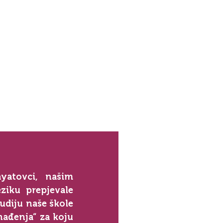
atovci, našim 
iku prepjevale 
udiju naše škole 
ađenja“ za koju 