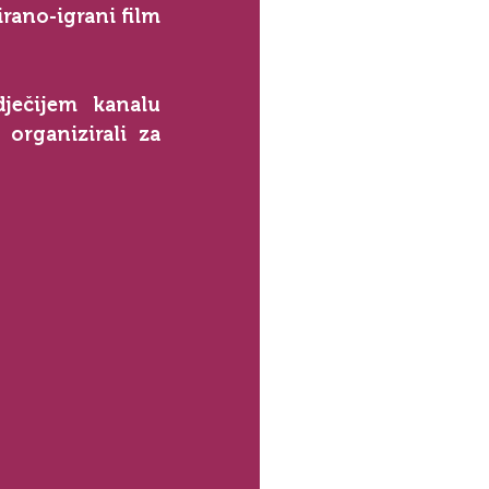
rano-igrani film 
ječijem kanalu 
organizirali za 