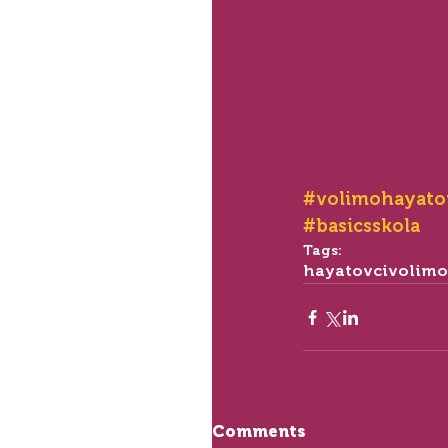
#volimohayato
#basicsskola
Tags:
hayatovci
volimo
Comments