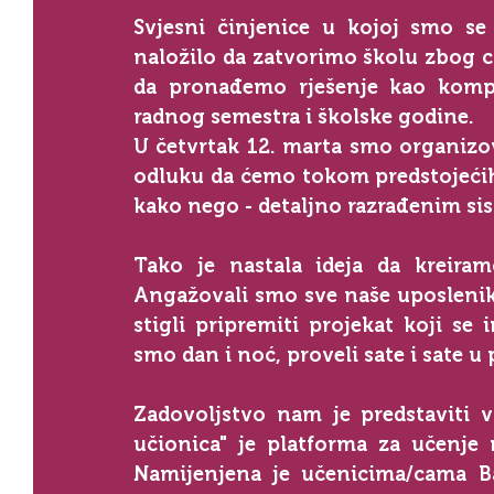
Svjesni činjenice u kojoj smo se 
naložilo da zatvorimo školu zbog c
da pronađemo rješenje kao komp
radnog semestra i školske godine.
U četvrtak 12. marta smo organizov
odluku da ćemo tokom predstojećih 
kako nego - detaljno razrađenim si
Tako je nastala ideja da kreiram
Angažovali smo sve naše uposlenike
stigli pripremiti projekat koji se 
smo dan i noć, proveli sate i sate u 
Zadovoljstvo nam je predstaviti v
učionica" je platforma za učenje n
Namijenjena je učenicima/cama Basi