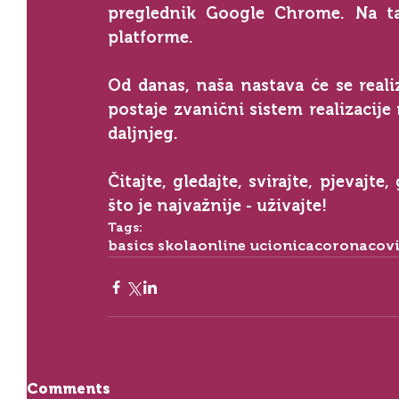
preglednik Google Chrome. Na taj 
platforme.
Od danas, naša nastava će se reali
postaje zvanični sistem realizacije
daljnjeg.
Čitajte, gledajte, svirajte, pjevajte
što je najvažnije - uživajte!
Tags:
basics skola
online ucionica
corona
cov
Comments