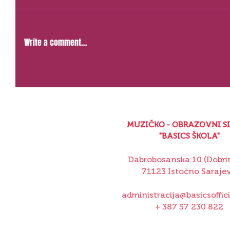
Write a comment...
MUZIČKO - OBRAZOVNI S
"BASICS ŠKOLA"
Dabrobosanska 10 (Dobrin
71123 Istočno Saraje
administracija@basicsoffic
+ 387 57 230 822