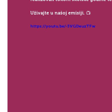
Uživajte u našoj emisiji. 📺⁣⁣⁣⁣
https://youtu.be/-3VGDeuzTFw