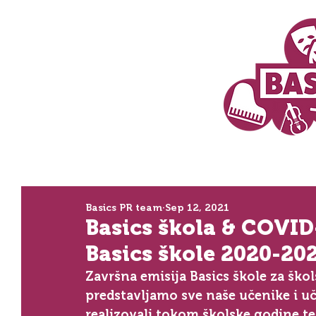
Basics PR team
Sep 12, 2021
Basics škola & COVID-
Basics škole 2020-20
Završna emisija Basics škole za ško
predstavljamo sve naše učenike i uč
realizovali tokom školske godine te 