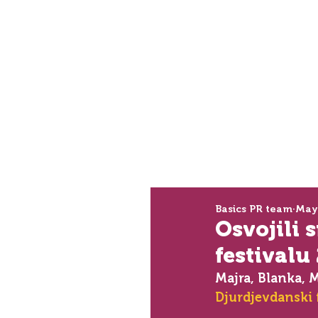
Basics PR team
May
Osvojili
festivalu
Majra, Blanka, 
Djurdjevdanski 