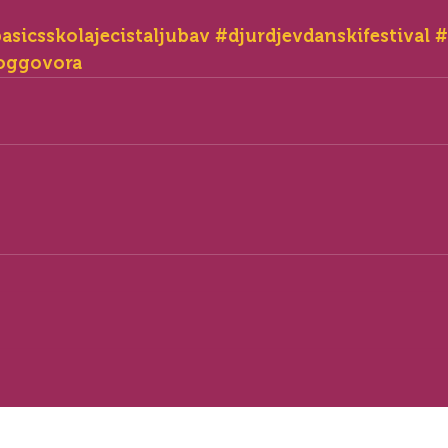
asicsskolajecistaljubav
#djurdjevdanskifestival
#
oggovora