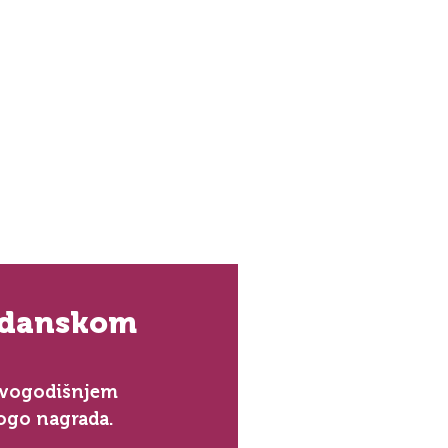
evdanskom
 ovogodišnjem 
nogo nagrada.