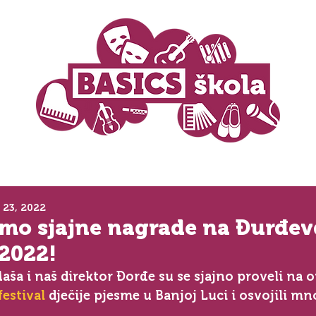
 23, 2022
 smo sjajne nagrade na Đurđ
 2022!
Maša i naš direktor Đorđe su se sjajno proveli na
festival
 dječije pjesme u Banjoj Luci i osvojili m