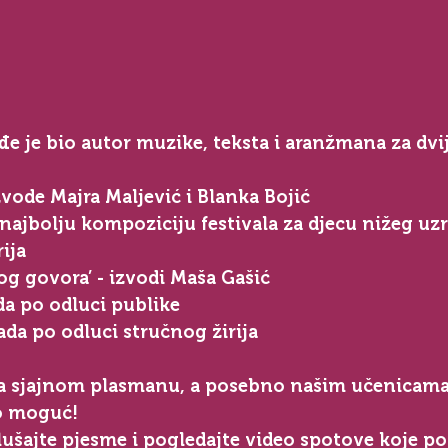
e je bio autor muzike, teksta i aranžmana za dvij
izvode Majra Maljević i Blanka Bojić⁣
ija⁣
nog govora’
 - izvodi Maša Gašić⁣
da po odluci publike⁣
ada po odluci stručnog žirija⁣
a sjajnom plasmanu, a posebno našim učenicama 
o moguć! ⁣
ušajte pjesme i pogledajte video spotove koje po