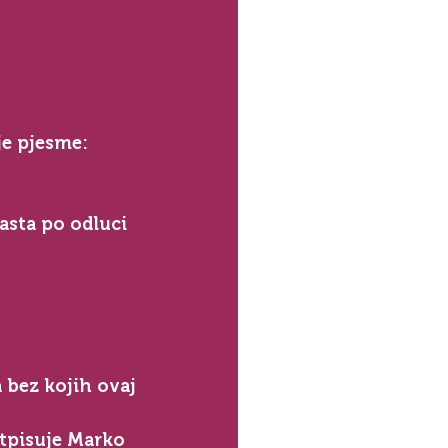
e pjesme:⁣
bez kojih ovaj 
tpisuje Marko 