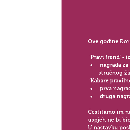
Ove godine Đorđ
 ‘Pravi frend’
 - 
 nagrada za najbolju kompoziciju festivala za djecu nižeg uzrasta po odluci 
stručnog žir
 ‘Kabare pravil
 prva nagra
 druga nagr
Čestitamo im n
uspjeh ne bi bi
U nastavku posl