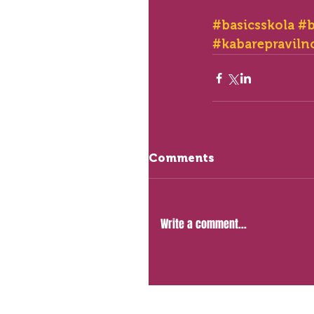
#basicsskola
#b
#kabarepraviln
Comments
Write a comment...