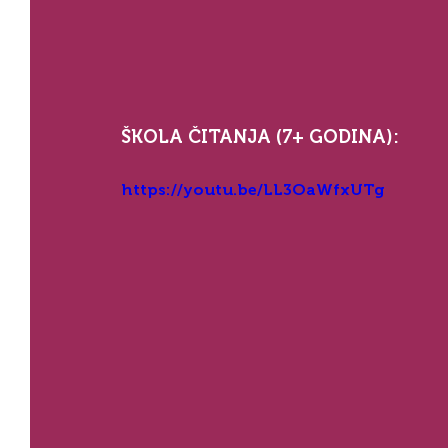
ŠKOLA ČITANJA (7+ GODINA):
https://youtu.be/LL3OaWfxUTg