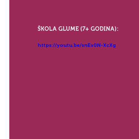
ŠKOLA GLUME (7+ GODINA):
https://youtu.be/snEv0N-XcXg