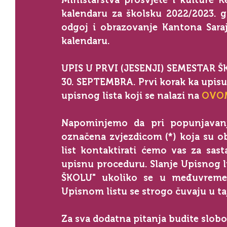
Ministarstva prosvjete i kulture R
kalendaru za školsku 2022/2023. g
odgoj i obrazovanje Kantona Sara
kalendaru.
UPIS U PRVI (JESENJI) SEMESTAR 
30. SEPTEMBRA. Prvi korak ka upisu
upisnog lista koji se nalazi na 
OVOM
Napominjemo da pri popunjavanju
označena zvjezdicom (*) koja su ob
list kontaktirati ćemo vas za sast
upisnu proceduru. Slanje Upisnog li
ŠKOLU" ukoliko se u međuvremen
Upisnom listu se strogo čuvaju u ta
Za sva dodatna pitanja budite slobo