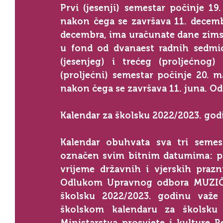
Prvi (jesenji) semestar počinje 19
nakon čega se završava 11. decembr
decembra, ima uračunate dane zimsko
u fond od dvanaest radnih sedmic
(jesenjeg) i trećeg (proljećnog)
(proljećni) semestar počinje 20. m
nakon čega se završava 11. juna. Od 
Kalendar za školsku 2022/2023. god
Kalendar obuhvata sva tri semest
označen svim bitnim datumima: poč
vrijeme državnih i vjerskih prazni
Odlukom Upravnog odbora MUZIČ
školsku 2022/2023. godinu važe 
školskom kalendaru za školsku 