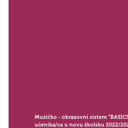
Muzičko - obrazovni sistem "BASICS
učenika/ca u novu školsku 2022/202