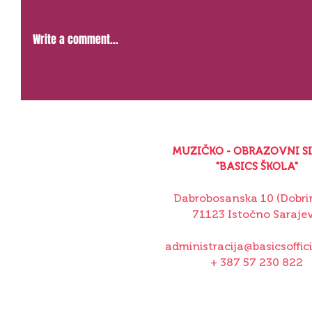
Write a comment...
MUZIČKO - OBRAZOVNI S
"BASICS ŠKOLA"
Dabrobosanska 10 (Dobrin
71123 Istočno Saraje
administracija@basicsoffic
+ 387 57 230 822