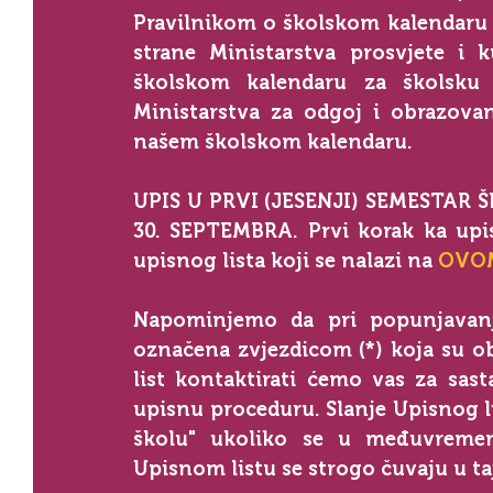
Pravilnikom o školskom kalendaru 
strane Ministarstva prosvjete i k
školskom kalendaru za školsku 
Ministarstva za odgoj i obrazova
našem školskom kalendaru.
UPIS U PRVI (JESENJI) SEMESTAR 
30. SEPTEMBRA. Prvi korak ka upis
upisnog lista koji se nalazi na 
OVOM
Napominjemo da pri popunjavanju
označena zvjezdicom (*) koja su ob
list kontaktirati ćemo vas za sast
upisnu proceduru. Slanje Upisnog li
školu" ukoliko se u međuvremen
Upisnom listu se strogo čuvaju u taj