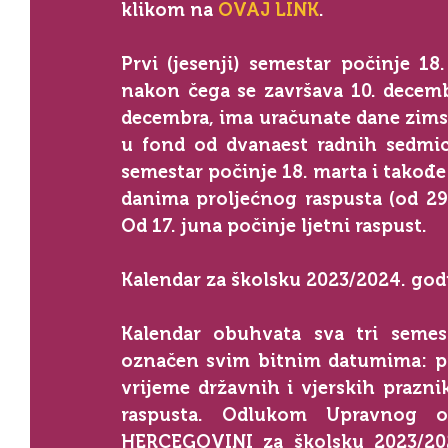
klikom na 
OVAJ LINK
.
Prvi (jesenji) semestar počinje 18
nakon čega se završava 10. decembr
decembra, ima uračunate dane zimsko
u fond od dvanaest radnih sedmica,
semestar počinje 18. marta i takođe
danima proljećnog raspusta (od 29.
Od 17. juna počinje ljetni raspust.
Kalendar za školsku 2023/2024. god
Kalendar obuhvata sva tri semest
označen svim bitnim datumima: poč
vrijeme državnih i vjerskih praznik
raspusta. Odlukom Upravnog
HERCEGOVINI za školsku 2023/202