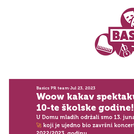
Basics PR team
Jul 23, 2023
Woow kakav spektaku
10-te školske godine! ⁣
U Domu mladih održali smo 13. jun
🚀
 koji je ujedno bio završni koncer
2022/2023. godinu. ⁣⁣